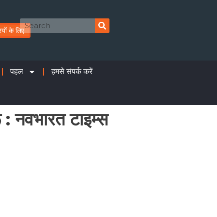
oposal for Providing Leased Residential Accommodation to UPSSF Secur
ियों के लिए
पहल
हमसे संपर्क करें
ू : नवभारत टाइम्स