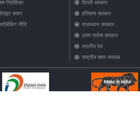
भाष निदेशिका
दिल्ली सरकार
ीराइट बयान
हरियाणा सरकार
परलिंकिंग नीति
राजस्थान सरकार
उत्तर प्रदेश सरकार
भारतीय रेल
राष्ट्रीय समर स्मारक