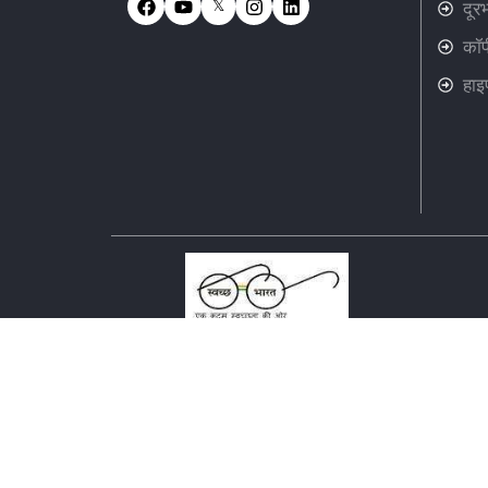
𝕏
दूर
कॉप
हाइ