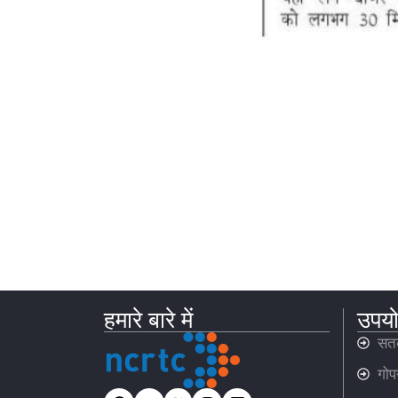
हमारे बारे में
उपयो
सतर
गोप