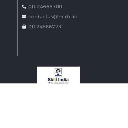
011-24666700
contactus@ncrtc.in
011 24666723