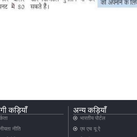
गी कड़ियाँ
अन्य कड़ियाँ
्कता
भारतीय पोर्टल
नीयता नीति
एम एच यू ऐ