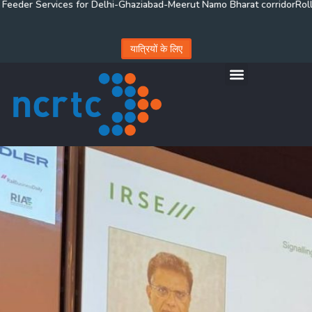
Services for Delhi-Ghaziabad-Meerut Namo Bharat corridor
Rolling EoI f
यात्रियों के लिए