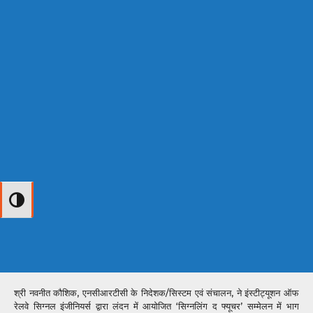
Toggle High Contrast
श्री नवनीत कौशिक, एनसीआरटीसी के निदेशक/सिस्टम एवं संचालन, ने इंस्टीट्यूशन ऑफ
रेलवे सिग्नल इंजीनियर्स द्वारा लंदन में आयोजित ‘सिग्नलिंग द फ्यूचर’ सम्मेलन में भाग