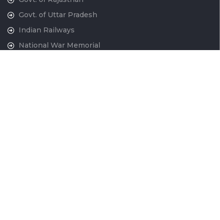
Govt. of Uttar Pradesh
Indian Railways
National War Memorial
Contact Us
National Capital Region Transport Corporation GatiShakti
Bhawan, INA New Delhi - 110023
011-24666700
contactus@ncrtc.in
011 24666723
CIN No. U60200DL2013GOI256716