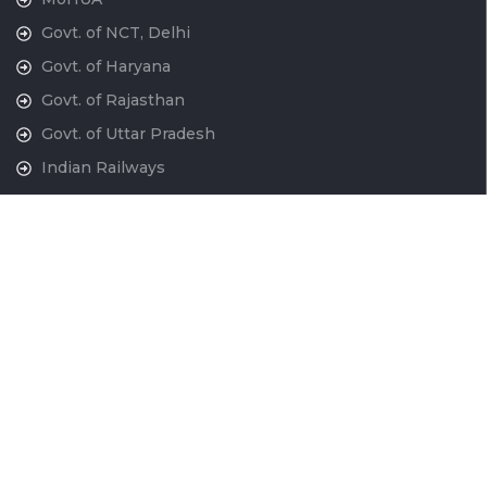
Govt. of NCT, Delhi
Govt. of Haryana
Govt. of Rajasthan
Govt. of Uttar Pradesh
Indian Railways
National War Memorial
Contact Us
National Capital Region Transport Corporation GatiShakti
Bhawan, INA New Delhi - 110023
011-24666700
contactus@ncrtc.in
011 24666723
CIN No. U60200DL2013GOI256716