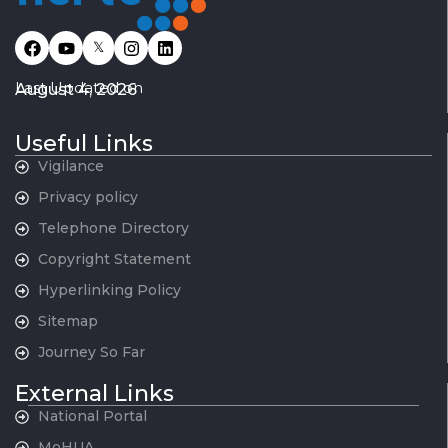
𝕏
Last Updated on
August 4, 2026
Useful Links
Vigilance
Privacy policy
Telephone Directory
Copyright Statement
Hyperlinking Policy
Sitemap
Journey So Far
External Links
National Portal
MoHUA