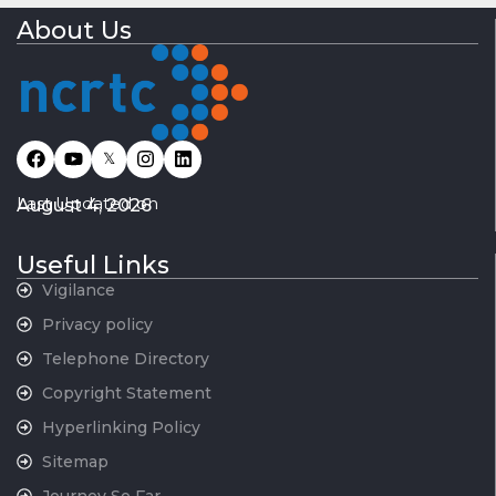
About Us
𝕏
Last Updated on
August 4, 2026
Useful Links
Vigilance
Privacy policy
Telephone Directory
Copyright Statement
Hyperlinking Policy
Sitemap
Journey So Far