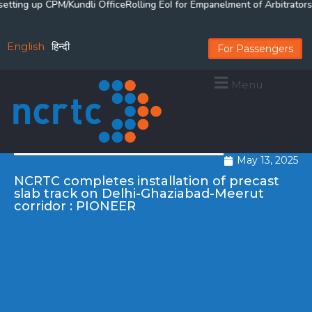
ting up CPM/Kundli Office
Rolling EoI for Empanelment of Arbitrators
Ro
English
हिन्दी
For Passengers
Menu
May 13, 2025
NCRTC completes installation of precast
slab track on Delhi-Ghaziabad-Meerut
corridor : PIONEER