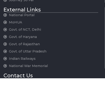
External Links
National Portal
MoHUA
Govt. of NCT, Delhi
Govt. of Haryana
Govt. of Rajasthan
Govt. of Uttar Pradesh
Indian Railways
National War Memorial
Contact Us
National Capital Region Transport Corporation GatiShakti
Bhawan, INA New Delhi - 110023
011-24666700
contactus@ncrtc.in