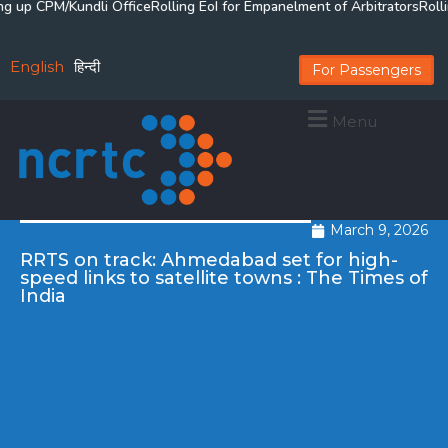
 up CPM/Kundli Office
Rolling EoI for Empanelment of Arbitrators
Rollin
English
हिन्दी
For Passengers
Menu
March 9, 2026
RRTS on track: Ahmedabad set for high-
speed links to satellite towns : The Times of
India