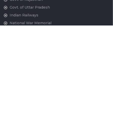
Govt. of Uttar Pradesh
Indian Railways
National War Memorial
Contact Us
National Capital Region Transport Corporation GatiShakti
Bhawan, INA New Delhi - 110023
011-24666700
contactus@ncrtc.in
011 24666723
CIN No. U60200DL2013GOI256716