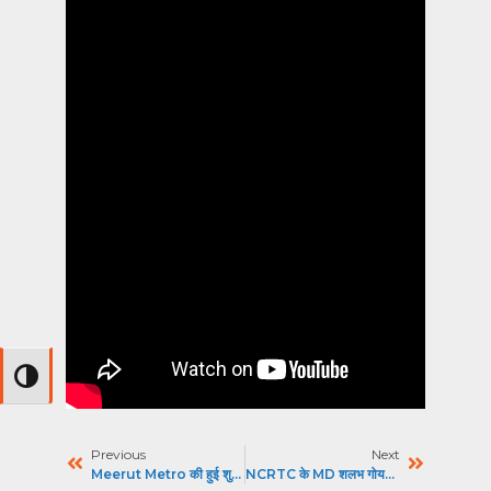
Toggle High Contrast
Previous
Next
Meerut Metro की हुई शुरूआत, Namo Bharat के ट्रैक पर, दौडे़गी ये शानदार सुविधाओं के साथ
NCRTC के MD शलभ गोयल ने किया आधुनिक और यात्री-केंद्रित मेरठ मेट्रो ट्रेनसेट का अनावरण