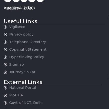
Last Updated on
August 4, 2026
Useful Links
Vigilance
Privacy policy
Telephone Directory
Copyright Statement
Hyperlinking Policy
Sitemap
Journey So Far
External Links
National Portal
MoHUA
Govt. of NCT, Delhi