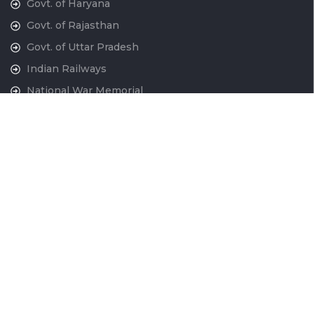
Govt. of Haryana
Govt. of Rajasthan
Govt. of Uttar Pradesh
Indian Railways
National War Memorial
Contact Us
National Capital Region Transport Corporation GatiShakti
Bhawan, INA New Delhi - 110023
011-24666700
contactus@ncrtc.in
011 24666723
CIN No. U60200DL2013GOI256716